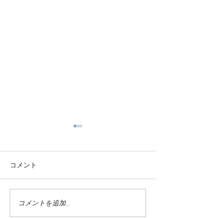
コメント
ホステル宇楽家
HP公開しました！
コメントを追加…