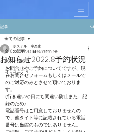
記事
全ての記事
ホステル 宇楽家
全ての記事
2022年7月31日
読了時間: 1分
お知らせ2022.8予約状況
今すぐ始める
お問合せやご予約についてですが、現
コミュニティ
在お問合せフォームもしくはメールで
のご対応のみとさせて頂いておりま
す。
(行き違いや日にち間違い防止また、記
録のため)
電話番号はご用意しておりませんの
で、他タイト等に記載されている電話
番号は当館のものではありません。
ご理解、ご了承のほどよろしくお願い